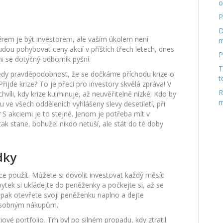
o
P
D
ěrem je být investorem, ale vaším úkolem není
m
dou pohybovat ceny akcií v příštích třech letech, dnes
P
mi se dotyčný odborník pyšní.
T
tedy pravděpodobnost, že se dočkáme příchodu krize o
t
jde krize? To je přeci pro investory skvělá zpráva! V
R
 chvíli, kdy krize kulminuje, až neuvěřitelně nízké. Kdo by
m
 ve všech odděleních vyhlášeny slevy desetiletí, při
S akciemi je to stejné. Jenom je potřeba mít v
ak stane, bohužel nikdo netuší, ale stát do té doby
dky
ice použít. Můžete si dovolit investovat každý měsíc
ytek si ukládejte do peněženky a počkejte si, až se
e pak otevřete svoji peněženku naplno a dejte
ásobným nákupům.
vé portfolio. Trh byl po silném propadu, kdy ztratil