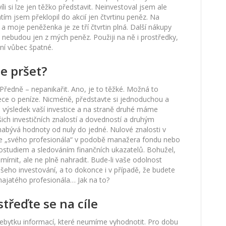
li si lze jen těžko představit. Neinvestoval jsem ale
ím jsem překlopil do akcií jen čtvrtinu peněz. Na
a moje peněženka je ze tří čtvrtin plná. Další nákupy
 nebudou jen z mých peněz. Použiji na ně i prostředky,
ení vůbec špatné.
e pršet?
 Předně – nepanikařit. Ano, je to těžké. Možná to
řece o peníze. Nicméně, představte si jednoduchou a
 je výsledek vaší investice a na straně druhé máme
ich investičních znalostí a dovedností a druhým
 nabývá hodnoty od nuly do jedné. Nulové znalosti v
ete „svého profesionála“ v podobě manažera fondu nebo
ostudiem a sledováním finančních ukazatelů. Bohužel,
írnit, ale ne plně nahradit. Bude-li vaše odolnost
šeho investování, a to dokonce i v případě, že budete
 najatého profesionála… Jak na to?
třeďte se na cíle
řebytku informací, které neumíme vyhodnotit. Pro dobu