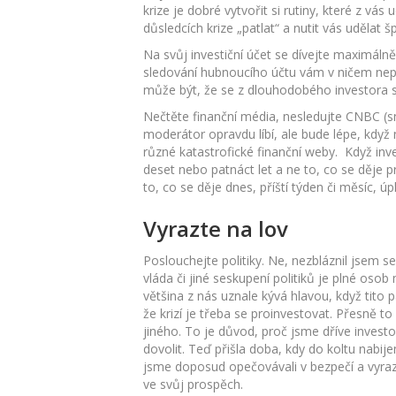
krize je dobré vytvořit si rutiny, které z vá
důsledcích krize „patlat“ a nutit vás udělat 
Na svůj investiční účet se dívejte maximálně 
sledování hubnoucího účtu vám v ničem nepo
může být, že se z dlouhodobého investora s
Nečtěte finanční média, nesledujte CNBC (
moderátor opravdu líbí, ale bude lépe, když
různé katastrofické finanční weby. Když inv
deset nebo patnáct let a ne to, co se děje p
to, co se děje dnes, příští týden či měsíc, ú
Vyrazte na lov
Poslouchejte politiky. Ne, nezbláznil jsem 
vláda či jiné seskupení politiků je plné oso
většina z nás uznale kývá hlavou, když tito
že krizí je třeba se proinvestovat. Přesně to
jiného. To je důvod, proč jsme dříve invest
dovolit. Teď přišla doba, kdy do koltu nabij
jsme doposud opečovávali v bezpečí a vyrazím
ve svůj prospěch.