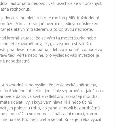
s udělají automat a nedovolí vaší psychice se v dočasných
špatná rozhodnutí.
jednou za pololetí, a i to je možná příliš. Každodenní
může. A krizi to stejně nezmírní. Jediným důsledkem
tanete aktivním traderem, a to opravdu nechcete.
snad kromě situace, že se vám ta moderátorka nebo
 nebudete rozumět anglicky), a zejména si zakažte
estuji na deset nebo patnáct let, zajímá mě, co bude za
rávě teď. Věřte nebo ne, pro výsledek vaší investice je
plně nepodstatné.
se. A rozhodně si nemyslím, že poslanecká sněmovna,
b mimořádného intelektu. Jen si ale vzpomeňte, jak často
 pánové a dámy ve světle reflektorů pronášejí moudra,
 máte udělat i vy, i když vám hlava říká něco úplně
ovali jen polovinu toho, co jsme si mohli bez problémů
eme plnou ráži a vezmeme si i náhradní munici, kterou
e na lov. Krizí není třeba se bát. Krize je třeba využít