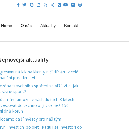
F
T
G
L
Y
X
V
Y
F
I
a
w
o
i
e
i
i
o
l
n
c
i
o
n
l
n
m
u
i
s
e
t
g
k
p
g
e
t
c
t
b
t
l
e
o
u
k
a
o
e
e
d
b
r
g
Home
O nás
Aktuality
Kontakt
o
r
i
e
r
k
n
a
m
ejnovější aktuality
gresivní nátlak na klienty ničí důvěru v celé
inanční poradenství
ezóna stavebního spoření se blíží. Víte, jak
právně spořit?
ůst nám umožní v následujících 3 letech
nvestovat do technologií více než 150
iliónů korun
ledáme další hvězdy pro náš tým
rvní investiční pololetí. Radují se investoři do