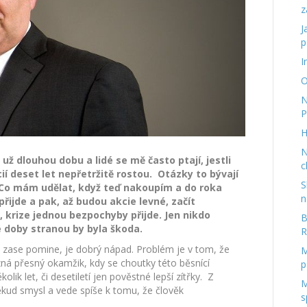
z
J
p
I
O
N
P
H
N
 už dlouhou dobu a lidé se mě často ptají, jestli
c
í deset let nepřetržitě rostou. Otázky to bývají
S
Co mám udělat, když teď nakoupím a do roka
n
 přijde a pak, až budou akcie levné, začít
 krize jednou bezpochyby přijde. Jen nikdo
B
é doby stranou by byla škoda.
R
k zase pomine, je dobrý nápad. Problém je v tom, že
M
ozná přesný okamžik, kdy se choutky této běsnící
p
olik let, či desetiletí jen pověstné lepší zítřky. Z
M
kud smysl a vede spíše k tomu, že člověk
s