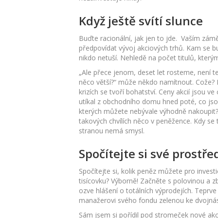
Když ještě svítí slunce
Buďte racionální, jak jen to jde. Vaším zám
předpovídat vývoj akciových trhů. Kam se bu
nikdo netuší. Nehledě na počet titulů, který
„Ale přece jenom, deset let rosteme, není 
něco větší?“ může někdo namítnout. Cože? Při
krizích se tvoří bohatství. Ceny akcií jsou ve
utíkal z obchodního domu hned poté, co jsou
kterých můžete nebývale výhodně nakoupit? 
takových chvílích něco v peněžence. Kdy se t
stranou nemá smysl.
Spočítejte si své prostře
Spočítejte si, kolik peněz můžete pro invest
tisícovku? Výborně! Začněte s polovinou a zb
ozve hlášení o totálních výprodejích. Teprv
manažerovi svého fondu zelenou ke dvojn
Sám jsem si pořídil pod stromeček nové akcio