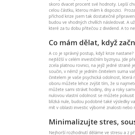
skoro dvacet procent své hodnoty. Lepší chví
celou částku, kterou mám k dispozici. Prozat
příchod krize jsem tak dostatečně připraven 
budou ve vhodných chvílích následovat. A už
které za tu dobu přitečou z dividend. A to n
Co mám dělat, když začn
A co je správný postup, když krize nastane?
nejtěžší v celém investičním byznysu. Jde p
zcela platnou rovnici, na jejíž jedné straně
součin, v němž je jedním činitelem suma vaš
činitelem je vaše psychická odolnost, která
oboru můžete lehce zvýšit tím, že si najm
můžete sami strávit hodiny, dny a roky sam
nulovou vlastní odolnost se můžete pokusit m
blízká nule, budou podobné také výsledky va
mít v oblasti investic výborné znalosti nebo
Minimalizujte stres, sous
Nejhorší rozhodnutí děláme ve stresu a z p