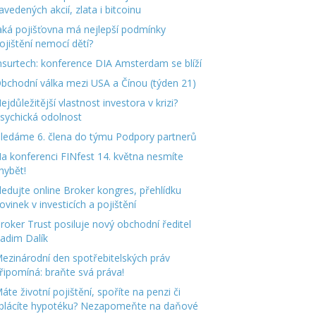
avedených akcií, zlata i bitcoinu
aká pojišťovna má nejlepší podmínky
ojištění nemocí dětí?
nsurtech: konference DIA Amsterdam se blíží
bchodní válka mezi USA a Čínou (týden 21)
ejdůležitější vlastnost investora v krizi?
sychická odolnost
ledáme 6. člena do týmu Podpory partnerů
a konferenci FINfest 14. května nesmíte
hybět!
ledujte online Broker kongres, přehlídku
ovinek v investicích a pojištění
roker Trust posiluje nový obchodní ředitel
adim Dalík
ezinárodní den spotřebitelských práv
řipomíná: braňte svá práva!
áte životní pojištění, spoříte na penzi či
plácíte hypotéku? Nezapomeňte na daňové