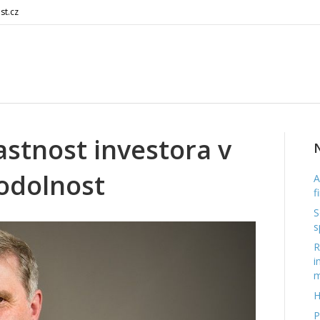
st.cz
lastnost investora v
N
 odolnost
A
f
S
s
R
i
m
H
P