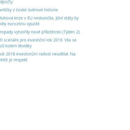
dpočty
erličky z české úvěrové historie
luhová krize v EU neskončila. Jižní státy by
ěly eurozónu opustit
ropady vytvořily nové příležitosti (Týden 2)
ři scénáře pro investiční rok 2019. Vše se
očí kolem likvidity
ok 2018 investorům radost neudělal. Na
ístě je respekt