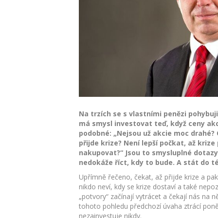
Na trzích se s vlastními penězi pohybuji
má smysl investovat teď, když ceny akci
podobné: „Nejsou už akcie moc drahé? 
přijde krize? Není lepší počkat, až krize
nakupovat?“ Jsou to smysluplné dotazy,
nedokáže říct, kdy to bude. A stát do t
Upřímně řečeno, čekat, až přijde krize a pa
nikdo neví, kdy se krize dostaví a také nep
„potvory“ začínají vytrácet a čekají nás na něk
tohoto pohledu předchozí úvaha ztrácí poně
nezainvestuje nikdy.